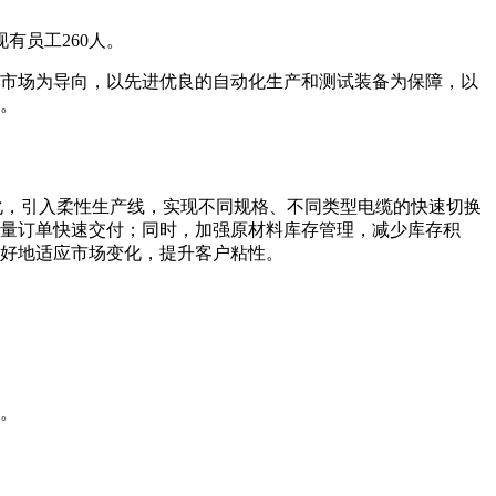
有员工260人。
市场为导向，以先进优良的自动化生产和测试装备为保障，以
。
化，引入柔性生产线，实现不同规格、不同类型电缆的快速切换
量订单快速交付；同时，加强原材料库存管理，减少库存积
好地适应市场变化，提升客户粘性。
。