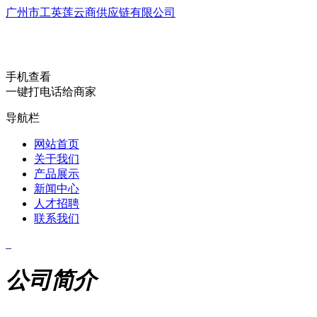
广州市工英莲云商供应链有限公司
手机查看
一键打电话给商家
导航栏
网站首页
关于我们
产品展示
新闻中心
人才招聘
联系我们
公司简介