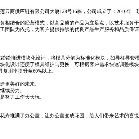
商供应链有限公司大厦128号16栋，公司成立于：2016年，现
务相结合的经营模式，以高品质的产品为立足点，以技术服务于
工团队为依托，为客户提供持续的优良产品生产服务和品质保证
业纷纷推进模块化设计，将模具分解为标准化模块，如导柱导套
块化设计还便于模具维护与更换，可根据客户需求快速调整模块
具复用率提升至60%以上。
造更美好的未来。
继续努力。
是努力工作天天玩。
花卉堆满了办公室，让办公室变成花园，给人们带来艺术的喜悦