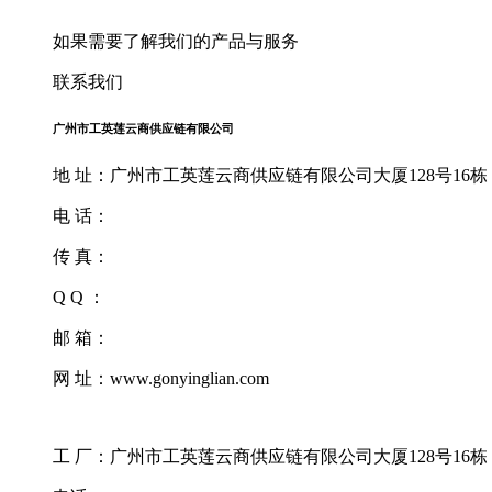
如果需要了解我们的产品与服务
联系我们
广州市工英莲云商供应链有限公司
地 址：广州市工英莲云商供应链有限公司大厦128号16栋
电 话：
传 真：
Q Q ：
邮 箱：
网 址：www.gonyinglian.com
工 厂：广州市工英莲云商供应链有限公司大厦128号16栋