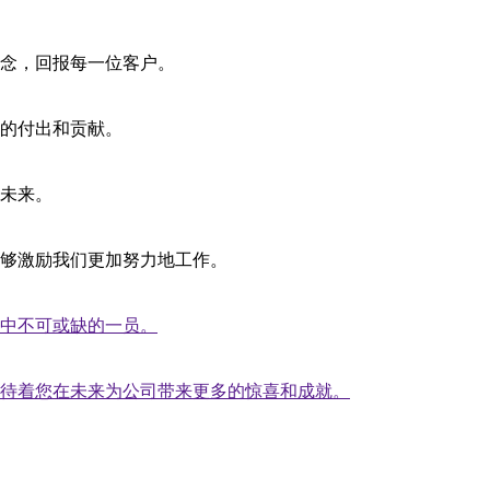
念，回报每一位客户。
的付出和贡献。
未来。
够激励我们更加努力地工作。
中不可或缺的一员。
待着您在未来为公司带来更多的惊喜和成就。