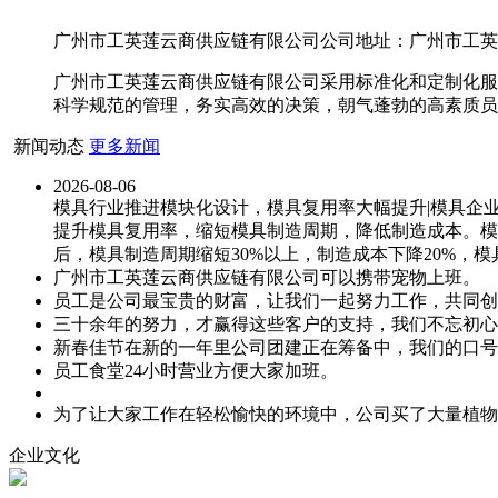
广州市工英莲云商供应链有限公司公司地址：广州市工英莲云
广州市工英莲云商供应链有限公司采用标准化和定制化服
科学规范的管理，务实高效的决策，朝气蓬勃的高素质员
新闻动态
更多新闻
2026-08-06
模具行业推进模块化设计，模具复用率大幅提升|模具企
提升模具复用率，缩短模具制造周期，降低制造成本。模
后，模具制造周期缩短30%以上，制造成本下降20%，模
广州市工英莲云商供应链有限公司可以携带宠物上班。
员工是公司最宝贵的财富，让我们一起努力工作，共同创
三十余年的努力，才赢得这些客户的支持，我们不忘初心
新春佳节在新的一年里公司团建正在筹备中，我们的口号
员工食堂24小时营业方便大家加班。
为了让大家工作在轻松愉快的环境中，公司买了大量植物
企业文化