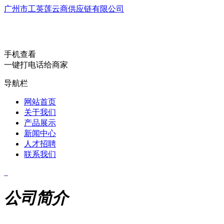
广州市工英莲云商供应链有限公司
手机查看
一键打电话给商家
导航栏
网站首页
关于我们
产品展示
新闻中心
人才招聘
联系我们
公司简介